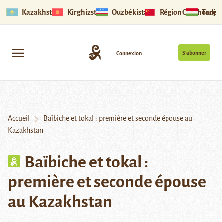
Kazakhstan
Kirghizstan
Ouzbékistan
Région Ouïghoure
Tadjik
S’abonner
Connexion
Accueil
Baïbiche et tokal : première et seconde épouse au
Kazakhstan
Baïbiche et tokal :
première et seconde épouse
au Kazakhstan