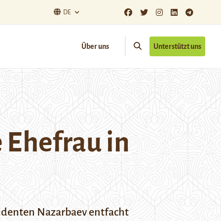
DE
Über uns
Unterstützt uns
e Ehefrau in
identen Nazarbaev entfacht