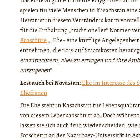
Das erste Argument für die Polygamie hat mit 
spielen für viele Menschen in Kasachstan eine 
Heirat ist in diesem Verständnis kaum vorstell
für die Einhaltung „traditioneller“ Normen ve
Broschüre
„„Ehe- eine knifflige Angelegenheit
entnehmen, die 2019 auf Staatskosten herau
einzutrichtern, alles zu ertragen und ihre Am
aufzugeben
“.
Lest auch bei Novastan:
Ehe im Interesse des S
Ehefrauen
Die Ehe steht in Kasachstan für Lebensqualität
von diesem Lebensabschnitt ab. Doch während v
lassen sie sich auch früh wieder scheiden, wie
Forscherin an der Nazarbaev-Universität in As