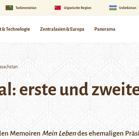
Turkmenistan
Uigurische Region
Usbekistan
 & Technologie
Zentralasien & Europa
Panorama
asachstan
l: erste und zweit
 den Memoiren
Mein Leben
des ehemaligen Präs