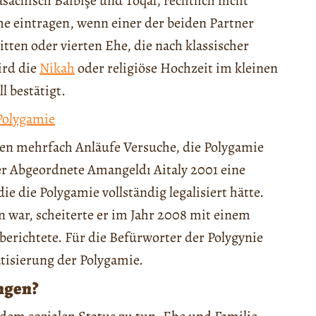
sachisch Bäıbişe und Toqal, rechtlich nicht
e eintragen, wenn einer der beiden Partner
dritten oder vierten Ehe, die nach klassischer
ird die
Nikah
oder religiöse Hochzeit im kleinen
l bestätigt.
Polygamie
nten mehrfach Anläufe Versuche, die Polygamie
 der Abgeordnete Amangeldı Aitaly 2001 eine
e die Polygamie vollständig legalisiert hätte.
 war, scheiterte er im Jahr 2008 mit einem
berichtete. Für die Befürworter der Polygynie
tisierung der Polygamie.
ngen?