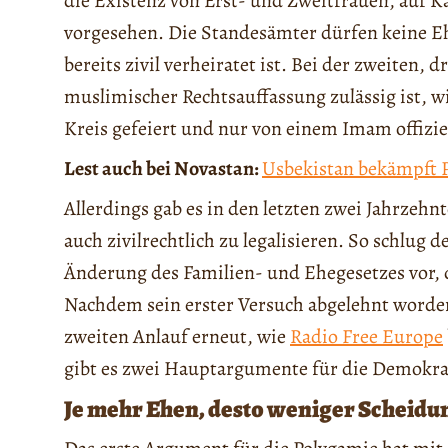
die Existenz von Erst- und Zweitfrauen, auf Ka
vorgesehen. Die Standesämter dürfen keine Eh
bereits zivil verheiratet ist. Bei der zweiten, 
muslimischer Rechtsauffassung zulässig ist, w
Kreis gefeiert und nur von einem Imam offiziel
Lest auch bei Novastan:
Usbekistan bekämpft 
Allerdings gab es in den letzten zwei Jahrzeh
auch zivilrechtlich zu legalisieren. So schlug
Änderung des Familien- und Ehegesetzes vor, di
Nachdem sein erster Versuch abgelehnt worden
zweiten Anlauf erneut, wie
Radio Free Europe
gibt es zwei Hauptargumente für die Demokra
Je mehr Ehen, desto weniger Scheidu