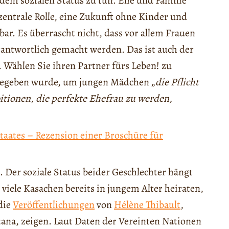
dem sozialen Status zu tun. Ehe und Familie
zentrale Rolle, eine Zukunft ohne Kinder und
bar. Es überrascht nicht, dass vor allem Frauen
rantwortlich gemacht werden. Das ist auch der
. Wählen Sie ihren Partner fürs Leben! zu
sgegeben wurde, um jungen Mädchen „
die Pflicht
bitionen, die perfekte Ehefrau zu werden,
taates – Rezension einer Broschüre für
. Der soziale Status beider Geschlechter hängt
iele Kasachen bereits in jungem Alter heiraten,
 die
Veröffentlichungen
von
Hélène Thibault
,
tana, zeigen. Laut Daten der Vereinten Nationen