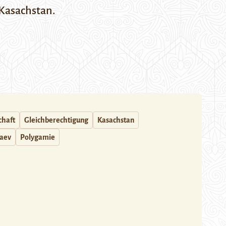
 Kasachstan.
chaft
Gleichberechtigung
Kasachstan
baev
Polygamie