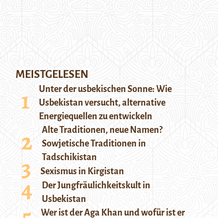
MEISTGELESEN
Unter der usbekischen Sonne: Wie
Usbekistan versucht, alternative
Energiequellen zu entwickeln
Alte Traditionen, neue Namen?
Sowjetische Traditionen in
Tadschikistan
Sexismus in Kirgistan
Der Jungfräulichkeitskult in
Usbekistan
Wer ist der Aga Khan und wofür ist er