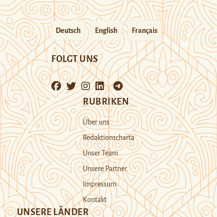
Deutsch
English
Français
FOLGT UNS
RUBRIKEN
Über uns
Redaktionscharta
Unser Team
Unsere Partner
Impressum
Kontakt
UNSERE LÄNDER