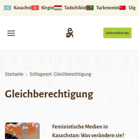
Kasachstan
Kirgistan
Tadschikistan
Turkmenistan
Uigu
Unterstützt uns
Startseite
Schlagwort:
Gleichberechtigung
Gleichberechtigung
Feministische Medien in
Kasachstan: Was verändern sie?