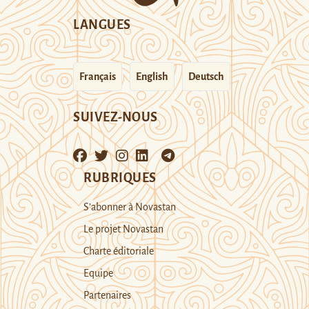
LANGUES
Français
English
Deutsch
SUIVEZ-NOUS
RUBRIQUES
S’abonner à Novastan
Le projet Novastan
Charte éditoriale
Equipe
Partenaires