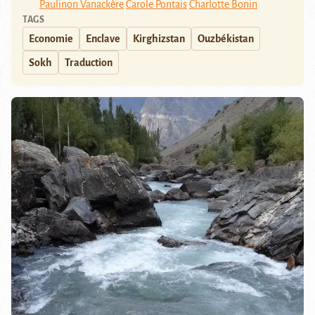
Paulinon Vanackère
Carole Pontais
Charlotte Bonin
TAGS
Economie
Enclave
Kirghizstan
Ouzbékistan
Sokh
Traduction