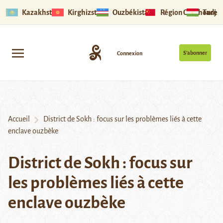
Kazakhstan
Kirghizstan
Ouzbékistan
Région Ouïghoure
Tadjik
S’abonner
Connexion
Accueil
District de Sokh : focus sur les problèmes liés à cette
enclave ouzbèke
District de Sokh : focus sur
les problèmes liés à cette
enclave ouzbèke