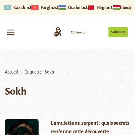
Kazakhstan
Kirghizstan
Ouzbékistan
Région Ouïghoure
Tadjik
S’abonner
Connexion
Accueil
Étiquette :
Sokh
Sokh
L’amulette au serpent : quels secrets
renferme cette découverte