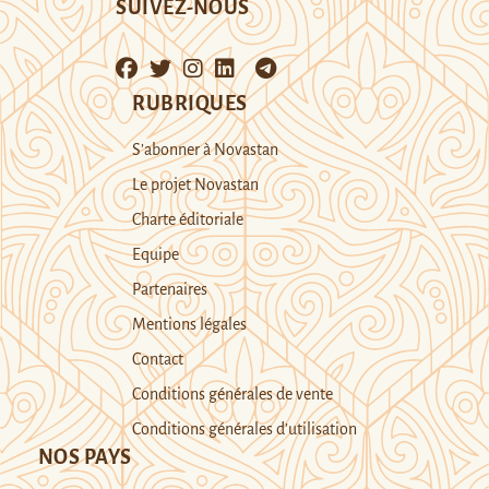
SUIVEZ-NOUS
RUBRIQUES
S’abonner à Novastan
Le projet Novastan
Charte éditoriale
Equipe
Partenaires
Mentions légales
Contact
Conditions générales de vente
Conditions générales d’utilisation
NOS PAYS