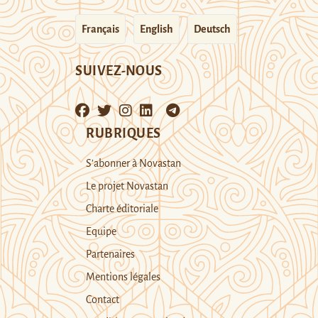
Français
English
Deutsch
SUIVEZ-NOUS
RUBRIQUES
S’abonner à Novastan
Le projet Novastan
Charte éditoriale
Equipe
Partenaires
Mentions légales
Contact