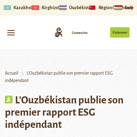
Kazakhstan
Kirghizstan
Ouzbékistan
Région Ouïghoure
Tadjik
S’abonner
Connexion
Accueil
L’Ouzbékistan publie son premier rapport ESG
indépendant
L’Ouzbékistan publie son
premier rapport ESG
indépendant