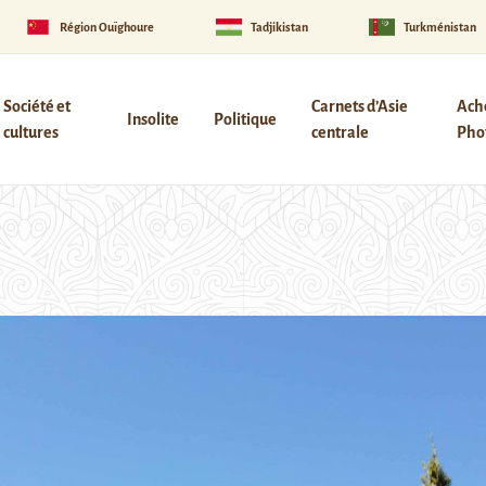
Région Ouïghoure
Tadjikistan
Turkménistan
Société et
Carnets d’Asie
Ach
Insolite
Politique
cultures
centrale
Phot