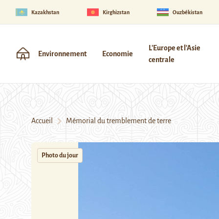
Kazakhstan
Kirghizstan
Ouzbékistan
L'Europe et l'Asie
Environnement
Economie
centrale
Accueil
Mémorial du tremblement de terre
Photo du jour