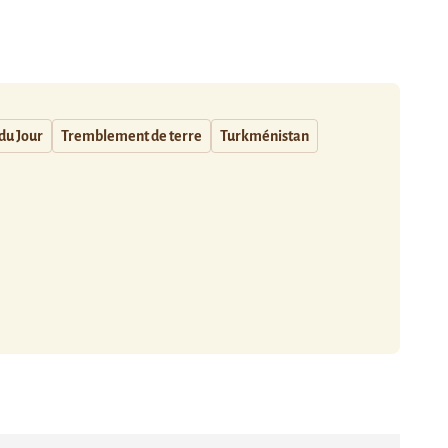
du Jour
Tremblement de terre
Turkménistan