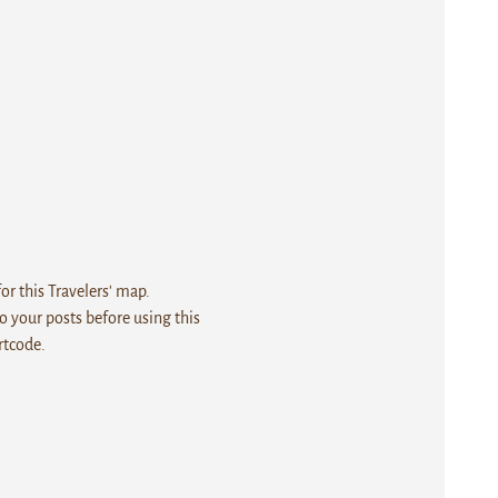
r this Travelers' map.
 your posts before using this
rtcode.