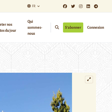
FR
Qui
eter nos
sommes-
S’abonner
Connexion
os du jour
nous