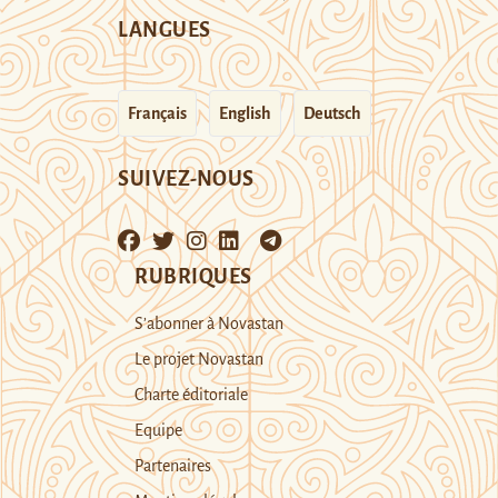
LANGUES
Français
English
Deutsch
SUIVEZ-NOUS
RUBRIQUES
S’abonner à Novastan
Le projet Novastan
Charte éditoriale
Equipe
Partenaires