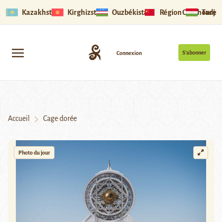
Kazakhstan
Kirghizstan
Ouzbékistan
Région Ouïghoure
Tadjik
S’abonner
Connexion
Accueil
Cage dorée
Photo du jour