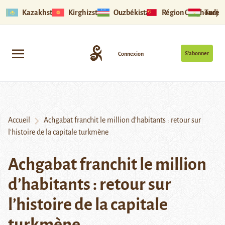
Kazakhstan
Kirghizstan
Ouzbékistan
Région Ouïghoure
Tadjik
S’abonner
Connexion
Accueil
Achgabat franchit le million d’habitants : retour sur
l’histoire de la capitale turkmène
Achgabat franchit le million
d’habitants : retour sur
l’histoire de la capitale
turkmène