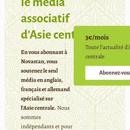
le media
associatif
d’Asie centrale
3€/mois
Toute l’actualité d’
En vous abonnant à
centrale
Novastan, vous
soutenez le seul
Abonnez-vou
média en anglais,
français et allemand
spécialisé sur
l’Asie centrale.
Nous
sommes
indépendants et pour