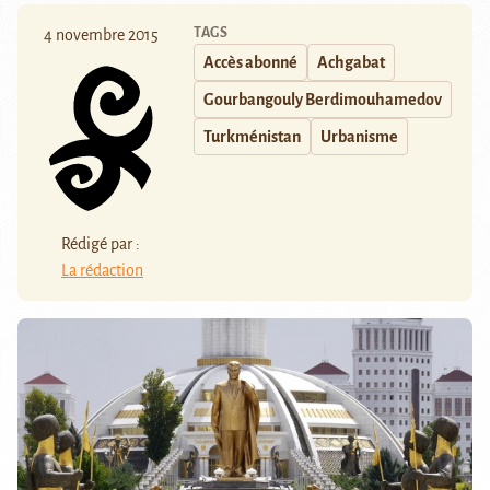
TAGS
4 novembre 2015
Accès abonné
Achgabat
Gourbangouly Berdimouhamedov
Turkménistan
Urbanisme
Rédigé par :
La rédaction