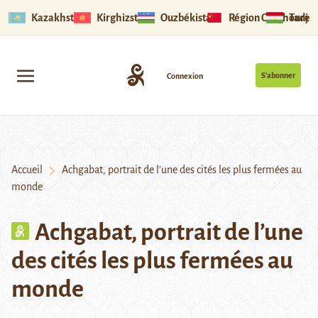
Kazakhstan
Kirghizstan
Ouzbékistan
Région Ouïghoure
Tadjik
S’abonner
Connexion
Accueil
Achgabat, portrait de l’une des cités les plus fermées au
monde
Achgabat, portrait de l’une
des cités les plus fermées au
monde