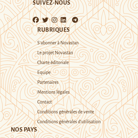
SUIVEZ-NOUS
RUBRIQUES
S’abonner à Novastan
Le projet Novastan
Charte éditoriale
Equipe
Partenaires
Mentions légales
Contact
Conditions générales de vente
Conditions générales d’utilisation
NOS PAYS