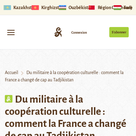
Kazakhstan
Kirghizstan
Ouzbékistan
Région Ouïghoure
Tadjik
S’abonner
Connexion
Accueil
Du militaire à la coopération culturelle : comment la
France a changé de cap au Tadjikistan
Du militaire à la
coopération culturelle :
comment la France a changé
de cap au Tadjikistan