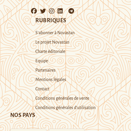
RUBRIQUES
S’abonner à Novastan
Le projet Novastan
Charte éditoriale
Equipe
Partenaires
Mentions légales
Contact
Conditions générales de vente
Conditions générales d’utilisation
NOS PAYS