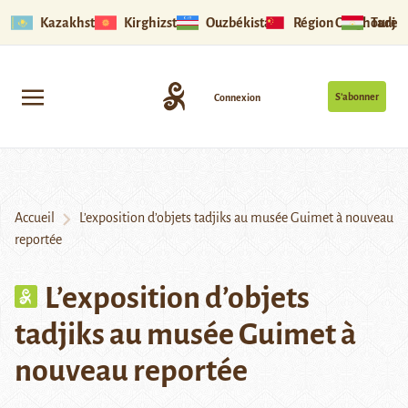
Kazakhstan
Kirghizstan
Ouzbékistan
Région Ouïghoure
Tadjik
S’abonner
Connexion
Accueil
L’exposition d’objets tadjiks au musée Guimet à nouveau
reportée
L’exposition d’objets
tadjiks au musée Guimet à
nouveau reportée