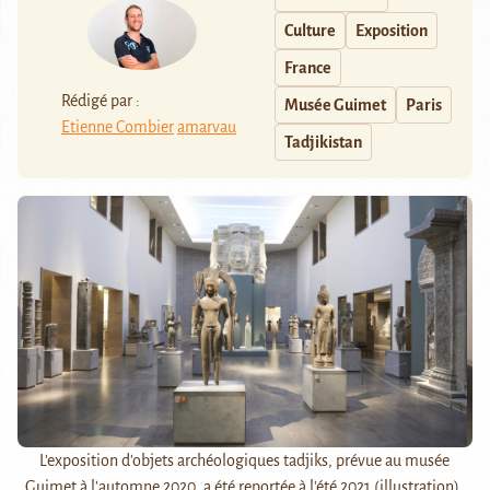
Culture
Exposition
France
Rédigé par :
Musée Guimet
Paris
Etienne Combier
amarvau
Tadjikistan
L'exposition d'objets archéologiques tadjiks, prévue au musée
Guimet à l'automne 2020, a été reportée à l'été 2021 (illustration).