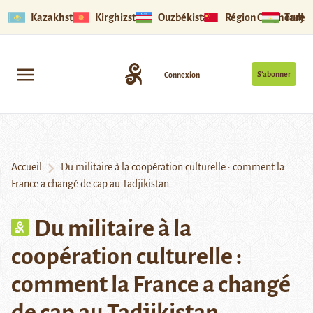
Kazakhstan
Kirghizstan
Ouzbékistan
Région Ouïghoure
Tadjik
S’abonner
Connexion
Accueil
Du militaire à la coopération culturelle : comment la
France a changé de cap au Tadjikistan
Du militaire à la
coopération culturelle :
comment la France a changé
de cap au Tadjikistan