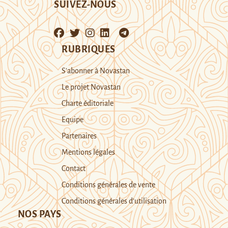
SUIVEZ-NOUS
RUBRIQUES
S’abonner à Novastan
Le projet Novastan
Charte éditoriale
Equipe
Partenaires
Mentions légales
Contact
Conditions générales de vente
Conditions générales d’utilisation
NOS PAYS