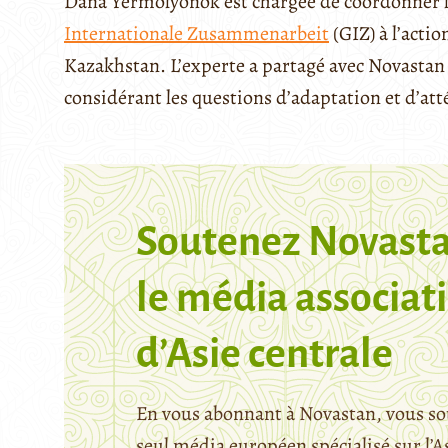
Dana Yermolyonok est chargée de coordonner l
Internationale Zusammenarbeit
(GIZ) à l’acti
Kazakhstan. L’experte a partagé avec Novastan s
considérant les questions d’adaptation et d’a
Soutenez Novasta
le média associati
d’Asie centrale
En vous abonnant à Novastan, vous so
seul média européen spécialisé sur l’A