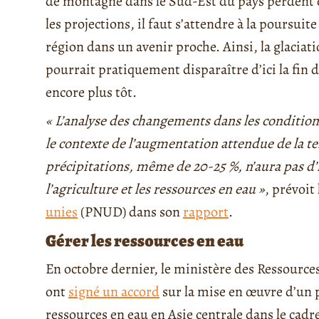
de montagne dans le Sud-Est du pays perdent e
les projections, il faut s’attendre à la poursui
région dans un avenir proche. Ainsi, la glaciati
pourrait pratiquement disparaître d’ici la fin d
encore plus tôt.
« L’analyse des changements dans les conditi
le contexte de l’augmentation attendue de la t
précipitations, même de 20-25 %, n’aura pas d’
l’agriculture et les ressources en eau »
, prévoit
unies
(PNUD) dans son
rapport
.
Gérer les ressources en eau
En octobre dernier, le ministère des Ressources
ont
signé un accord
sur la mise en œuvre d’un 
ressources en eau en Asie centrale dans le ca