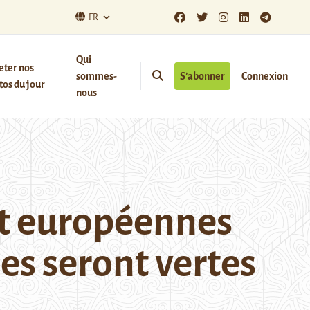
FR
Qui
eter nos
sommes-
S’abonner
Connexion
os du jour
nous
t européennes
es seront vertes