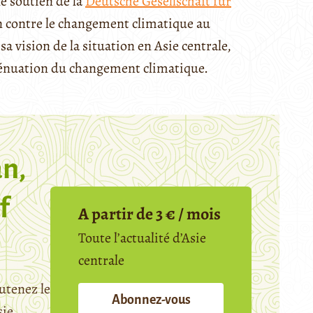
e soutien de la
Deutsche Gesellschaft für
on contre le changement climatique au
a vision de la situation en Asie centrale,
tténuation du changement climatique.
n,
f
A partir de 3 € / mois
Toute l’actualité d’Asie
centrale
utenez le
Abonnez-vous
sie