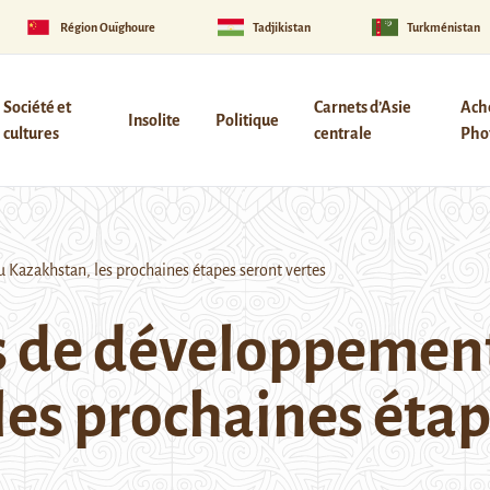
Région Ouïghoure
Tadjikistan
Turkménistan
Société et
Carnets d’Asie
Ach
Insolite
Politique
cultures
centrale
Phot
Kazakhstan, les prochaines étapes seront vertes
es de développemen
les prochaines étap