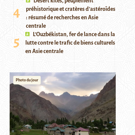
Desert kites, peuplement
préhistorique et cratères d’astéroïdes
: résumé de recherches en Asie
centrale
L’Ouzbékistan, fer de lance dans la
lutte contre le trafic de biens culturels
en Asie centrale
Photo du jour