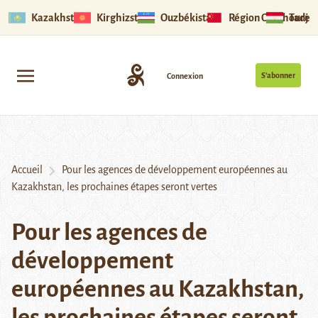
Kazakhstan
Kirghizstan
Ouzbékistan
Région Ouïghoure
Tadjik
S’abonner
Connexion
Accueil
Pour les agences de développement européennes au
Kazakhstan, les prochaines étapes seront vertes
Pour les agences de
développement
européennes au Kazakhstan,
les prochaines étapes seront