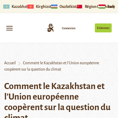
Kazakhstan
Kirghizstan
Ouzbékistan
Région Ouïghoure
Tadjik
S’abonner
Connexion
Accueil
Comment le Kazakhstan et l’Union européenne
coopèrent sur la question du climat
Comment le Kazakhstan et
l’Union européenne
coopèrent sur la question du
climat