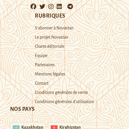
RUBRIQUES
S’abonner à Novastan
Le projet Novastan
Charte éditoriale
Equipe
Partenaires
Mentions légales
Contact
Conditions générales de vente
Conditions générales d’utilisation
NOS PAYS
Kazakhstan
Kirghizstan