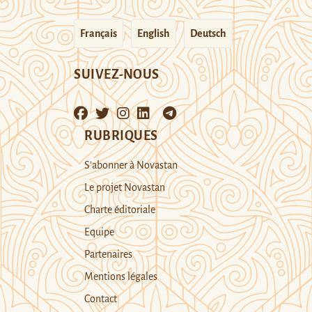
Français
English
Deutsch
SUIVEZ-NOUS
RUBRIQUES
S’abonner à Novastan
Le projet Novastan
Charte éditoriale
Equipe
Partenaires
Mentions légales
Contact