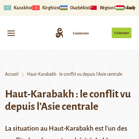
Kazakhstan
Kirghizstan
Ouzbékistan
Région Ouïghoure
Tadjik
S’abonner
Connexion
Accueil
Haut-Karabakh : le conflit vu depuis l’Asie centrale
Haut-Karabakh : le conflit vu
depuis l’Asie centrale
La situation au Haut-Karabakh est l'un des