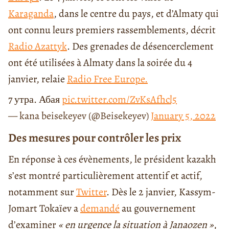
Karaganda
, dans le centre du pays, et d’Almaty qui
ont connu leurs premiers rassemblements, décrit
Radio Azattyk
. Des grenades de désencerclement
ont été utilisées à Almaty dans la soirée du 4
janvier, relaie
Radio Free Europe.
7 утра. Абая
pic.twitter.com/ZvKsAfhcl5
— kana beisekeyev (@Beisekeyev)
January 5, 2022
Des mesures pour contrôler les prix
En réponse à ces évènements, le président kazakh
s’est montré particulièrement attentif et actif,
notamment sur
Twitter
. Dès le 2 janvier, Kassym-
Jomart Tokaïev a
demandé
au gouvernement
d’examiner
« en urgence la situation à Janaozen »
,