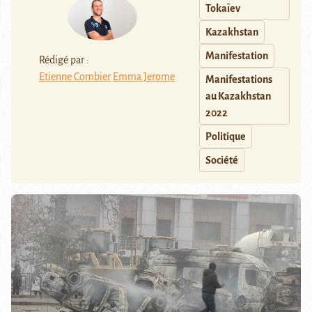
Tokaïev
Kazakhstan
Manifestation
Rédigé par :
Etienne Combier
Emma Jerome
Manifestations
au Kazakhstan
2022
Politique
Société