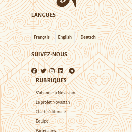
LANGUES
Français
English
Deutsch
SUIVEZ-NOUS
RUBRIQUES
S’abonner à Novastan
Le projet Novastan
Charte éditoriale
Equipe
Partenaires