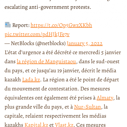
escalating anti-government protests.
Report:
https://t.co/Op5GwzXKbh
pic.twitter.com/pdHJkJFe7v
— NetBlocks (@netblocks)
January 5, 2022
L’état d’urgence a été décrété ce mercredi 5 janvier
dans
la région de Manguistaou
, dans le sud-ouest
du pays, et ce jusqu’au 19 janvier, décrit le média
kazakh
Lada.kz
. La région a été le point de départ
du mouvement de contestation. Des mesures
équivalentes ont également été prises à
Almaty
, la
plus grande ville du pays, et à
Nur-Sultan
, la
capitale, relaient respectivement les médias
kazakhs
Kapital.kz
et
Vlast.kz
. Ces mesures