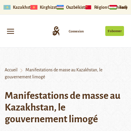
Kazakhstan
Kirghizstan
Ouzbékistan
Région Ouïghoure
Tadjik
S’abonner
Connexion
Accueil
Manifestations de masse au Kazakhstan, le
gouvernement limogé
Manifestations de masse au
Kazakhstan, le
gouvernement limogé