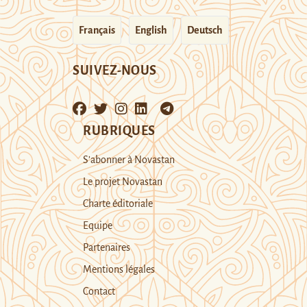
Français
English
Deutsch
SUIVEZ-NOUS
RUBRIQUES
S’abonner à Novastan
Le projet Novastan
Charte éditoriale
Equipe
Partenaires
Mentions légales
Contact