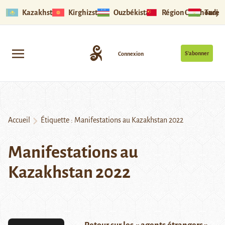
Kazakhstan
Kirghizstan
Ouzbékistan
Région Ouïghoure
Tadjik
S’abonner
Connexion
Accueil
Étiquette :
Manifestations au Kazakhstan 2022
Manifestations au
Kazakhstan 2022