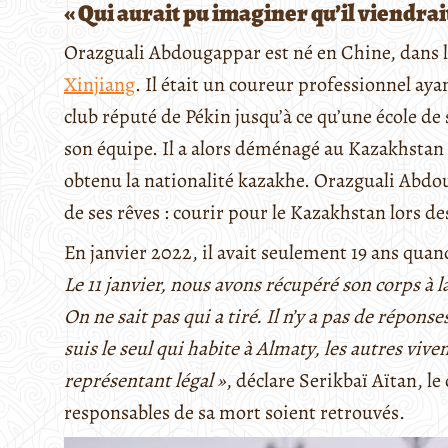
« Qui aurait pu imaginer qu’il viendrai
Orazguali Abdougappar est né en Chine, dans 
Xinjiang
. Il était un coureur professionnel ay
club réputé de Pékin jusqu’à ce qu’une école de 
son équipe. Il a alors déménagé au Kazakhstan e
obtenu la nationalité kazakhe. Orazguali Abdou
de ses rêves : courir pour le Kazakhstan lors d
En janvier 2022, il avait seulement 19 ans quand
Le 11 janvier, nous avons récupéré son corps à l
On ne sait pas qui a tiré. Il n’y a pas de réponse
suis le seul qui habite à Almaty, les autres viven
représentant légal »
, déclare Serikbaï Aïtan, le
responsables de sa mort soient retrouvés.