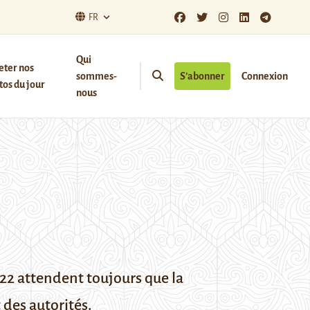
FR
Qui
eter nos
sommes-
S’abonner
Connexion
os du jour
nous
22 attendent toujours que la
 des autorités.