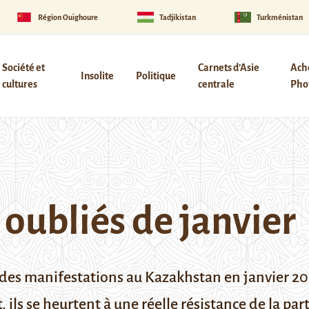
Région Ouïghoure
Tadjikistan
Turkménistan
Société et
Carnets d’Asie
Ach
Insolite
Politique
cultures
centrale
Phot
 oubliés de janvier
 des manifestations au Kazakhstan en janvier 20
 ils se heurtent à une réelle résistance de la part