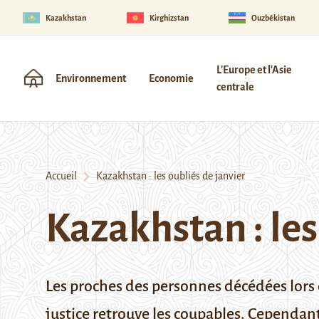
Kazakhstan
Kirghizstan
Ouzbékistan
L'Europe et l'Asie
Environnement
Economie
centrale
Accueil
Kazakhstan : les oubliés de janvier
Kazakhstan : les
Les proches des personnes décédées lors
justice retrouve les coupables. Cependant,