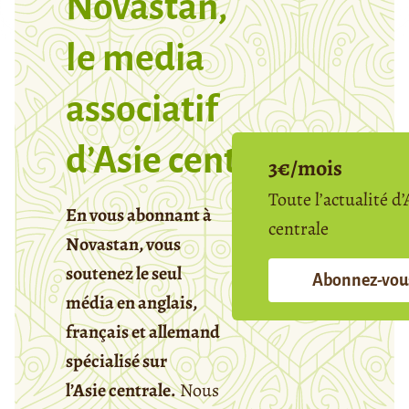
Novastan,
le media
associatif
d’Asie centrale
3€/mois
Toute l’actualité d’
En vous abonnant à
centrale
Novastan, vous
soutenez le seul
Abonnez-vou
média en anglais,
français et allemand
spécialisé sur
l’Asie centrale.
Nous