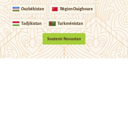
Ouzbékistan
Région Ouïghoure
Tadjikistan
Turkménistan
Soutenir Novastan