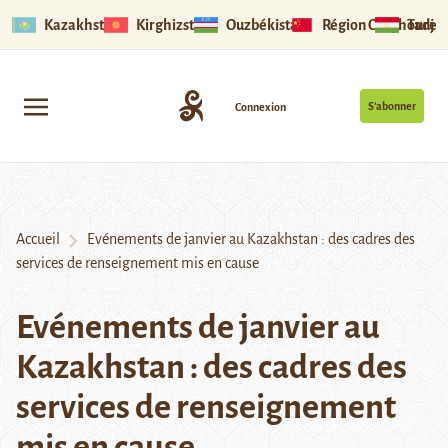
Kazakhstan
Kirghizstan
Ouzbékistan
Région Ouïghoure
Tadjik
S’abonner
Connexion
Accueil
Evénements de janvier au Kazakhstan : des cadres des
services de renseignement mis en cause
Evénements de janvier au
Kazakhstan : des cadres des
services de renseignement
mis en cause