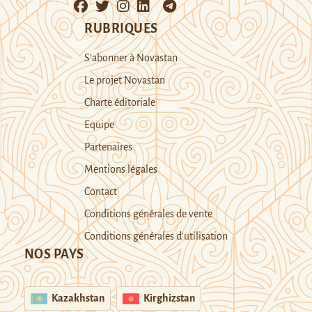
RUBRIQUES
S’abonner à Novastan
Le projet Novastan
Charte éditoriale
Equipe
Partenaires
Mentions légales
Contact
Conditions générales de vente
Conditions générales d’utilisation
NOS PAYS
Kazakhstan
Kirghizstan