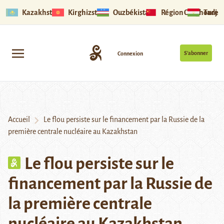
Kazakhstan
Kirghizstan
Ouzbékistan
Région Ouïghoure
Tadjik
S’abonner
Connexion
Accueil
Le flou persiste sur le financement par la Russie de la
première centrale nucléaire au Kazakhstan
Le flou persiste sur le
financement par la Russie de
la première centrale
nucléaire au Kazakhstan