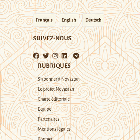
Français
English
Deutsch
SUIVEZ-NOUS
RUBRIQUES
S’abonner à Novastan
Le projet Novastan
Charte éditoriale
Equipe
Partenaires
Mentions légales
Contact