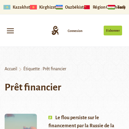
Kazakhstan
Kirghizstan
Ouzbékistan
Région Ouïghoure
Tadjik
S’abonner
Connexion
Accueil
Étiquette :
Prêt financier
Prêt financier
Le flou persiste sur le
financement par la Russie de la