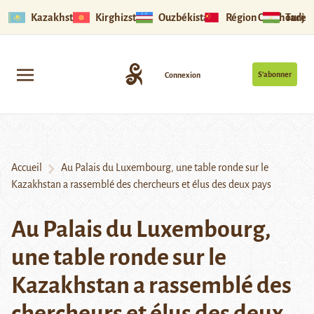
Kazakhstan
Kirghizstan
Ouzbékistan
Région Ouïghoure
Tadjik
S’abonner
Connexion
Accueil
Au Palais du Luxembourg, une table ronde sur le
Kazakhstan a rassemblé des chercheurs et élus des deux pays
Au Palais du Luxembourg,
une table ronde sur le
Kazakhstan a rassemblé des
chercheurs et élus des deux