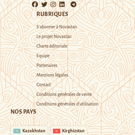
RUBRIQUES
S’abonner à Novastan
Le projet Novastan
Charte éditoriale
Equipe
Partenaires
Mentions légales
Contact
Conditions générales de vente
Conditions générales d’utilisation
NOS PAYS
Kazakhstan
Kirghizstan