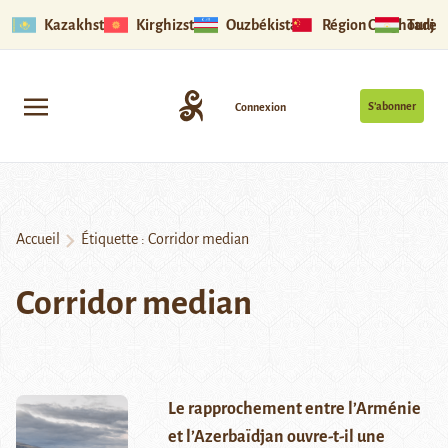
Kazakhstan
Kirghizstan
Ouzbékistan
Région Ouïghoure
Tadjik
S’abonner
Connexion
Accueil
Étiquette :
Corridor median
Corridor median
Le rapprochement entre l’Arménie
et l’Azerbaïdjan ouvre-t-il une