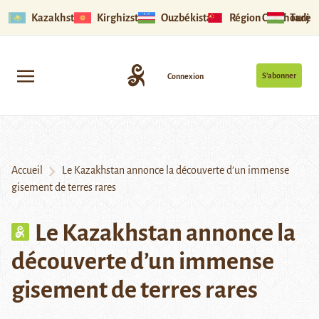
Kazakhstan
Kirghizstan
Ouzbékistan
Région Ouïghoure
Tadjik
S’abonner
Connexion
Accueil
Le Kazakhstan annonce la découverte d’un immense
gisement de terres rares
Le Kazakhstan annonce la
découverte d’un immense
gisement de terres rares