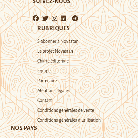
SUIVEZ-NOUS
RUBRIQUES
S’abonner à Novastan
Le projet Novastan
Charte éditoriale
Equipe
Partenaires
Mentions légales
Contact
Conditions générales de vente
Conditions générales d’utilisation
NOS PAYS