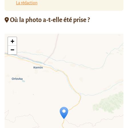
La rédaction
Où la photo a-t-elle été prise ?
+
−
Travelers' Map is loading...
If you see this after your page is
loaded completely, leafletJS files are
missing.