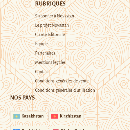
RUBRIQUES
S’abonner à Novastan
Le projet Novastan
Charte éditoriale
Equipe
Partenaires
Mentions légales
Contact
Conditions générales de vente
Conditions générales d’utilisation
NOS PAYS
Kazakhstan
Kirghizstan