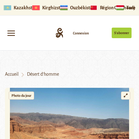
Kazakhstan
Kirghizstan
Ouzbékistan
Région Ouïghoure
Tadjik
S’abonner
Connexion
Accueil
Désert d’homme
Photo du jour