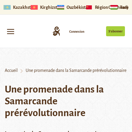
Kazakhstan
Kirghizstan
Ouzbékistan
Région Ouïghoure
Tadjik
S’abonner
Connexion
Accueil
Une promenade dans la Samarcande prérévolutionnaire
Une promenade dans la
Samarcande
prérévolutionnaire