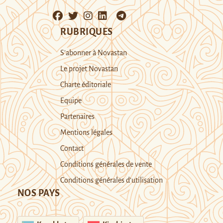
RUBRIQUES
S’abonner à Novastan
Le projet Novastan
Charte éditoriale
Equipe
Partenaires
Mentions légales
Contact
Conditions générales de vente
Conditions générales d’utilisation
NOS PAYS