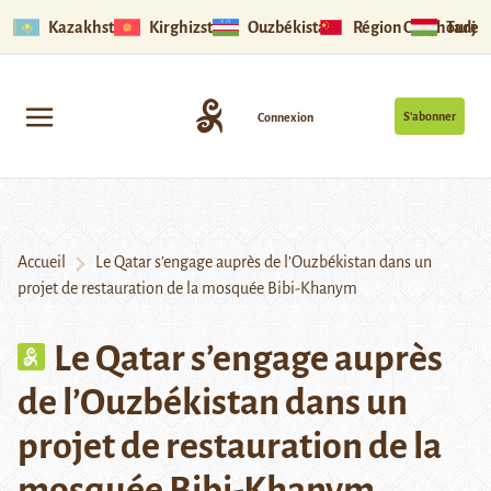
Kazakhstan
Kirghizstan
Ouzbékistan
Région Ouïghoure
Tadjik
S’abonner
Connexion
Accueil
Le Qatar s’engage auprès de l’Ouzbékistan dans un
projet de restauration de la mosquée Bibi-Khanym
Le Qatar s’engage auprès
de l’Ouzbékistan dans un
projet de restauration de la
mosquée Bibi-Khanym