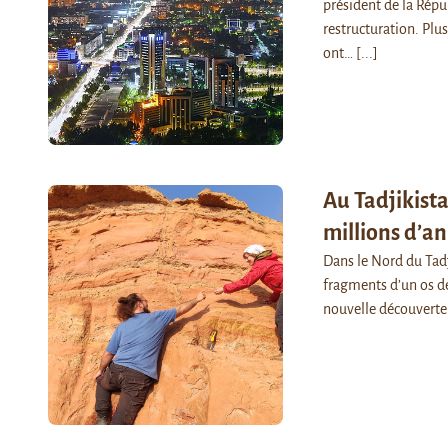
président de la Rép
restructuration. Plu
ont…
[...]
Au Tadjikista
millions d’an
Dans le Nord du Tadj
fragments d’un os de
nouvelle découvert