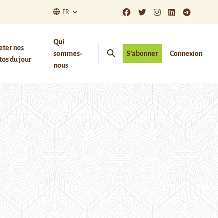
FR
Qui
eter nos
sommes-
S’abonner
Connexion
os du jour
nous