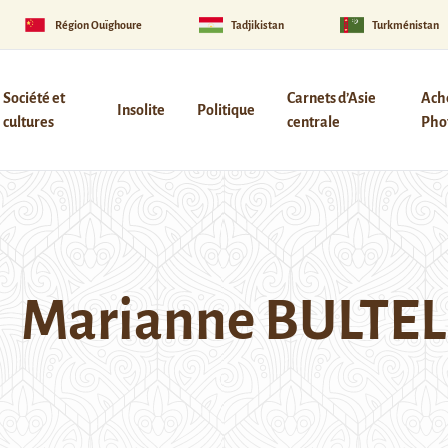
Région Ouïghoure
Tadjikistan
Turkménistan
Société et
Carnets d’Asie
Ach
Insolite
Politique
cultures
centrale
Phot
Marianne BULTEL