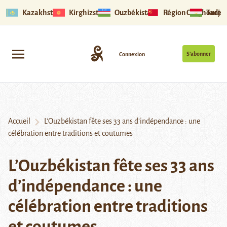
Kazakhstan
Kirghizstan
Ouzbékistan
Région Ouïghoure
Tadjik
S’abonner
Connexion
Accueil
L’Ouzbékistan fête ses 33 ans d’indépendance : une
célébration entre traditions et coutumes
L’Ouzbékistan fête ses 33 ans
d’indépendance : une
célébration entre traditions
et coutumes