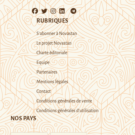
RUBRIQUES
S’abonner à Novastan
Le projet Novastan
Charte éditoriale
Equipe
Partenaires
Mentions légales
Contact
Conditions générales de vente
Conditions générales d’utilisation
NOS PAYS