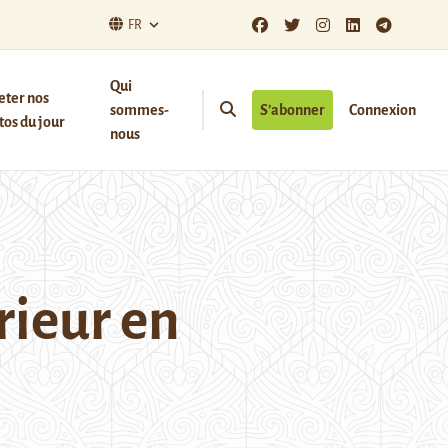
FR
Qui
eter nos
sommes-
S’abonner
Connexion
os du jour
nous
rieur en