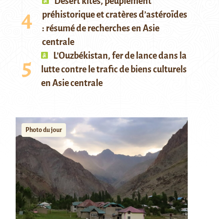
Desert kites, peuplement
préhistorique et cratères d’astéroïdes
: résumé de recherches en Asie
centrale
L’Ouzbékistan, fer de lance dans la
lutte contre le trafic de biens culturels
en Asie centrale
Photo du jour