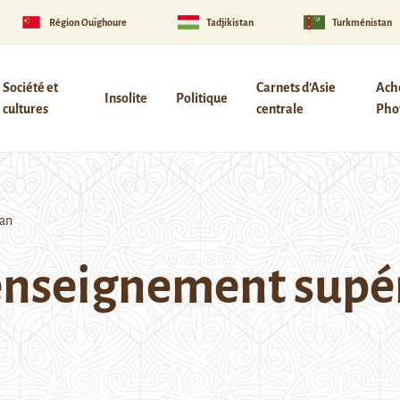
Région Ouïghoure
Tadjikistan
Turkménistan
Société et
Carnets d’Asie
Ach
Insolite
Politique
cultures
centrale
Phot
tan
l’enseignement supé