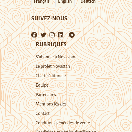
Français
English
Deutsch
SUIVEZ-NOUS
RUBRIQUES
S’abonner à Novastan
Le projet Novastan
Charte éditoriale
Equipe
Partenaires
Mentions légales
Contact
Conditions générales de vente