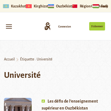
Kazakhstan
Kirghizstan
Ouzbékistan
Région Ouïghoure
Tadjik
S’abonner
Connexion
Accueil
Étiquette :
Université
Université
Les défis de l’enseignement
supérieur en Ouzbékistan