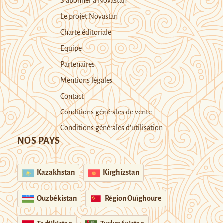
S’abonner à Novastan
Le projet Novastan
Charte éditoriale
Equipe
Partenaires
Mentions légales
Contact
Conditions générales de vente
Conditions générales d’utilisation
NOS PAYS
Kazakhstan
Kirghizstan
Ouzbékistan
Région Ouïghoure