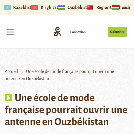
Kazakhstan
Kirghizstan
Ouzbékistan
Région Ouïghoure
Tadjik
S’abonner
Connexion
Accueil
Une école de mode française pourrait ouvrir une
antenne en Ouzbékistan
Une école de mode
française pourrait ouvrir une
antenne en Ouzbékistan