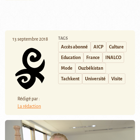
TAGS
13 septembre 2018
Accès abonné
AICP
Culture
Education
France
INALCO
Mode
Ouzbékistan
Tachkent
Université
Visite
Rédigé par :
La rédaction