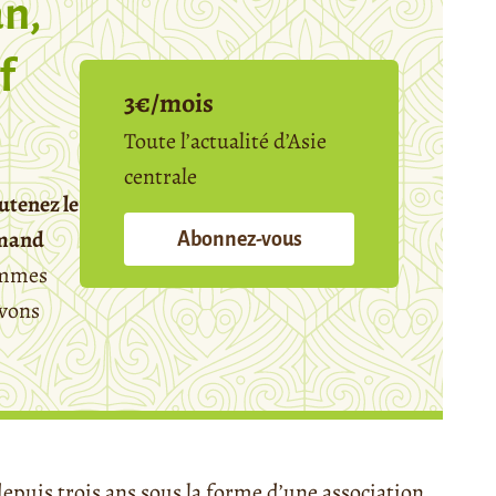
n,
f
3€/mois
Toute l’actualité d’Asie
centrale
utenez le
emand
Abonnez-vous
mmes
avons
depuis trois ans sous la forme d’une association,