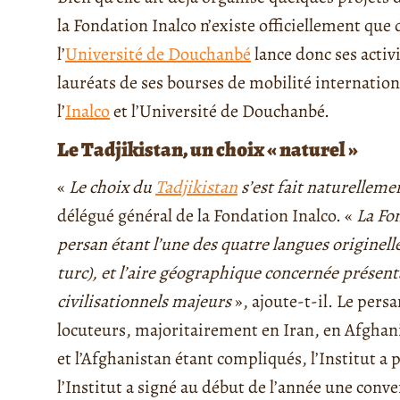
la Fondation Inalco n’existe officiellement que
l’
Université de Douchanbé
lance donc ses activi
lauréats de ses bourses de mobilité internati
l’
Inalco
et l’Université de Douchanbé.
Le Tadjikistan, un choix « naturel »
«
Le choix du
Tadjikistan
s’est fait naturelleme
délégué général de la Fondation Inalco. «
La Fo
p
ersan étant l’une des quatre langues originelle
t
urc), et l’aire géographique concernée présent
civilisationnels majeurs
», ajoute-t-il. Le persa
locuteurs, majoritairement en Iran, en Afghanis
et l’Afghanistan étant compliqués, l’Institut a 
l’Institut a signé au début de l’année une conve