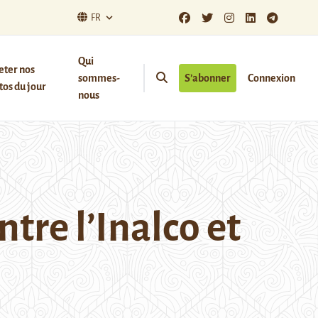
FR
Qui
eter nos
sommes-
S’abonner
Connexion
os du jour
nous
tre l’Inalco et