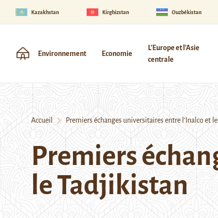
Kazakhstan
Kirghizstan
Ouzbékistan
L'Europe et l'Asie
Environnement
Economie
centrale
Accueil
Premiers échanges universitaires entre l’Inalco et le
Premiers échange
le Tadjikistan