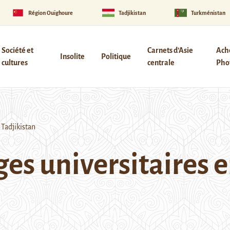
Région Ouïghoure
Tadjikistan
Turkménistan
Société et
Carnets d’Asie
Ach
Insolite
Politique
cultures
centrale
Phot
 Tadjikistan
s universitaires en