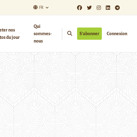
FR
Qui
eter nos
sommes-
S’abonner
Connexion
os du jour
nous