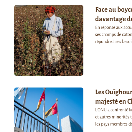
Face au boyco
davantage de
En réponse aux accus
ses champs de coton,
répondre à ses beso
Les Ouïghours
majesté en 
L’ONU a confronté la
et autres minorités 
les pays membres d