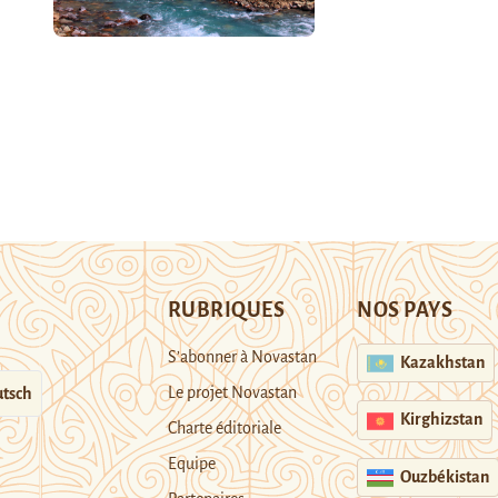
RUBRIQUES
NOS PAYS
S’abonner à Novastan
Kazakhstan
Le projet Novastan
tsch
Kirghizstan
Charte éditoriale
Equipe
Ouzbékistan