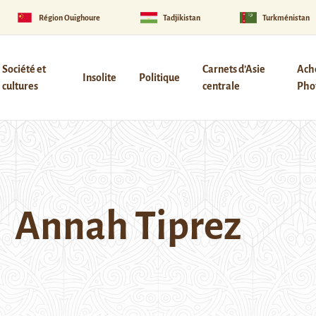
Région Ouïghoure
Tadjikistan
Turkménistan
Société et
Carnets d’Asie
Ach
Insolite
Politique
cultures
centrale
Phot
Annah Tiprez