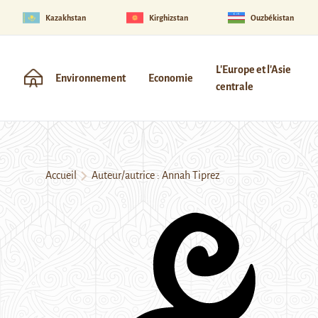
Kazakhstan
Kirghizstan
Ouzbékistan
L'Europe et l'Asie
Environnement
Economie
centrale
Accueil
Auteur/autrice : Annah Tiprez