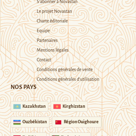
S’abonner à Novastan
Le projet Novastan
Charte éditoriale
Equipe
Partenaires
Mentions légales
Contact
Conditions générales de vente
Conditions générales d’utilisation
NOS PAYS
Kazakhstan
Kirghizstan
Ouzbékistan
Région Ouïghoure