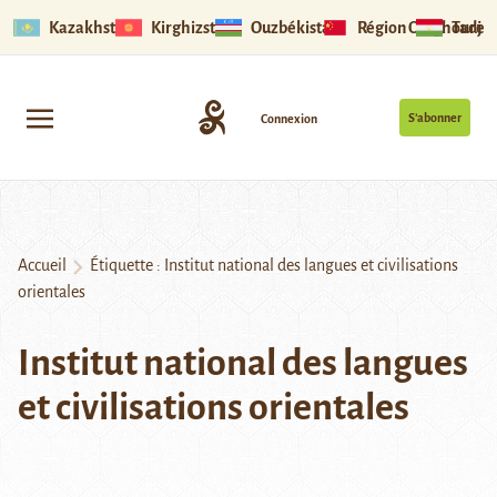
Kazakhstan
Kirghizstan
Ouzbékistan
Région Ouïghoure
Tadjik
S’abonner
Connexion
Accueil
Étiquette :
Institut national des langues et civilisations
orientales
Institut national des langues
et civilisations orientales