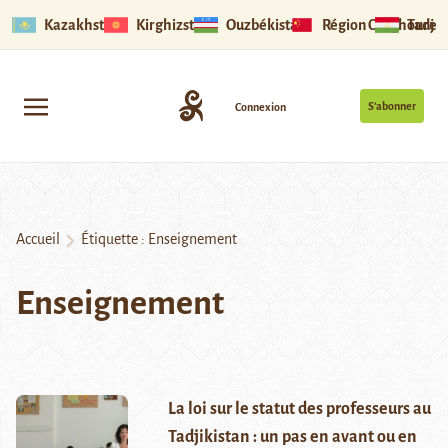
Kazakhstan
Kirghizstan
Ouzbékistan
Région Ouïghoure
Tadjik
S’abonner
Connexion
Accueil
Étiquette :
Enseignement
Enseignement
La loi sur le statut des professeurs au
Tadjikistan : un pas en avant ou en