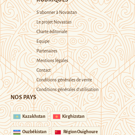
S’abonner à Novastan
Le projet Novastan
Charte éditoriale
Equipe
Partenaires
Mentions légales
Contact
Conditions générales de vente
Conditions générales d’utilisation
NOS PAYS
Kazakhstan
Kirghizstan
Ouzbékistan
Région Ouïghoure