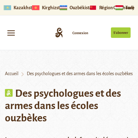
Kazakhstan
Kirghizstan
Ouzbékistan
Région Ouïghoure
Tadjik
S’abonner
Connexion
Accueil
Des psychologues et des armes dans les écoles ouzbèkes
Des psychologues et des
armes dans les écoles
ouzbèkes