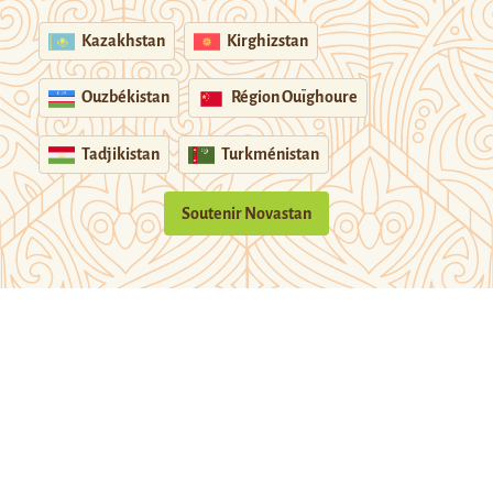
Kazakhstan
Kirghizstan
Ouzbékistan
Région Ouïghoure
Tadjikistan
Turkménistan
Soutenir Novastan