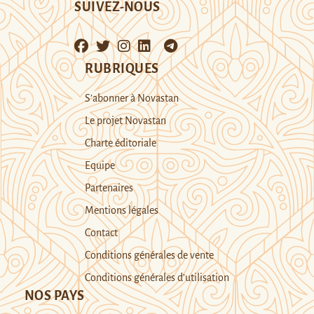
SUIVEZ-NOUS
RUBRIQUES
S’abonner à Novastan
Le projet Novastan
Charte éditoriale
Equipe
Partenaires
Mentions légales
Contact
Conditions générales de vente
Conditions générales d’utilisation
NOS PAYS