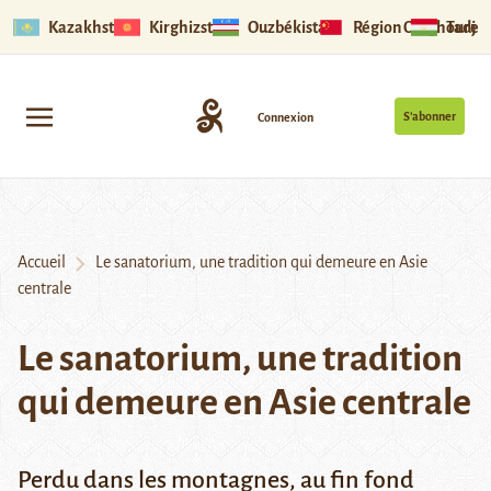
Kazakhstan
Kirghizstan
Ouzbékistan
Région Ouïghoure
Tadjik
S’abonner
Connexion
Accueil
Le sanatorium, une tradition qui demeure en Asie
centrale
Le sanatorium, une tradition
qui demeure en Asie centrale
Perdu dans les montagnes, au fin fond