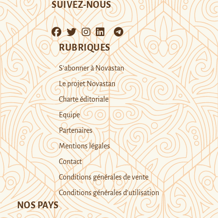
SUIVEZ-NOUS
RUBRIQUES
S’abonner à Novastan
Le projet Novastan
Charte éditoriale
Equipe
Partenaires
Mentions légales
Contact
Conditions générales de vente
Conditions générales d’utilisation
NOS PAYS