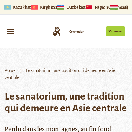
Kazakhstan
Kirghizstan
Ouzbékistan
Région Ouïghoure
Tadjik
S’abonner
Connexion
Accueil
Le sanatorium, une tradition qui demeure en Asie
centrale
Le sanatorium, une tradition
qui demeure en Asie centrale
Perdu dans les montagnes, au fin fond