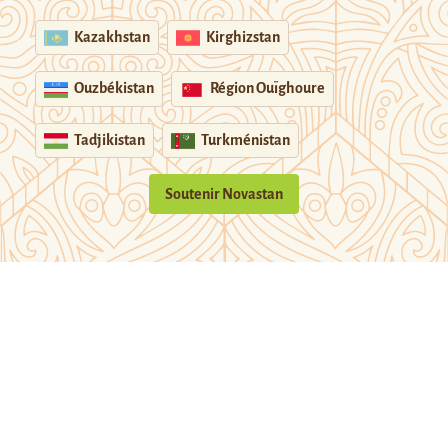
Kazakhstan
Kirghizstan
Ouzbékistan
Région Ouïghoure
Tadjikistan
Turkménistan
Soutenir Novastan