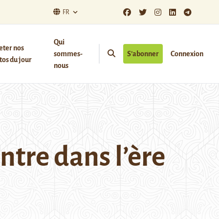
FR
Qui
eter nos
sommes-
S’abonner
Connexion
os du jour
nous
ntre dans l’ère