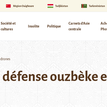
Région Ouïghoure
Tadjikistan
Turkménistan
Société et
Carnets d’Asie
Ach
Insolite
Politique
cultures
centrale
Phot
 drones
 défense ouzbèke e