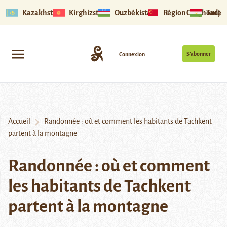
Kazakhstan
Kirghizstan
Ouzbékistan
Région Ouïghoure
Tadjik
S’abonner
Connexion
Accueil
Randonnée : où et comment les habitants de Tachkent
partent à la montagne
Randonnée : où et comment
les habitants de Tachkent
partent à la montagne