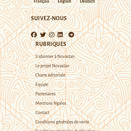
Français
English
Deutsch
SUIVEZ-NOUS
RUBRIQUES
S’abonner à Novastan
Le projet Novastan
Charte éditoriale
Equipe
Partenaires
Mentions légales
Contact
Conditions générales de vente