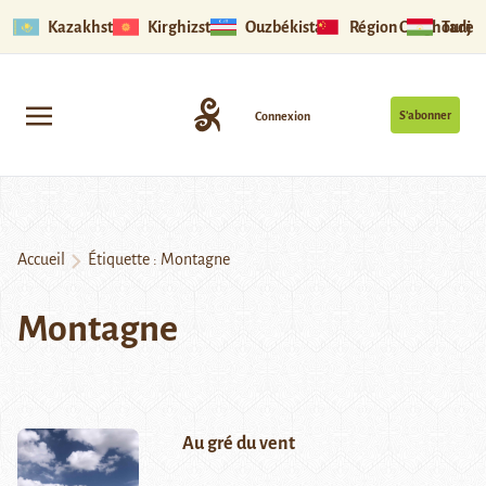
Kazakhstan
Kirghizstan
Ouzbékistan
Région Ouïghoure
Tadjik
S’abonner
Connexion
Accueil
Étiquette :
Montagne
Montagne
Au gré du vent