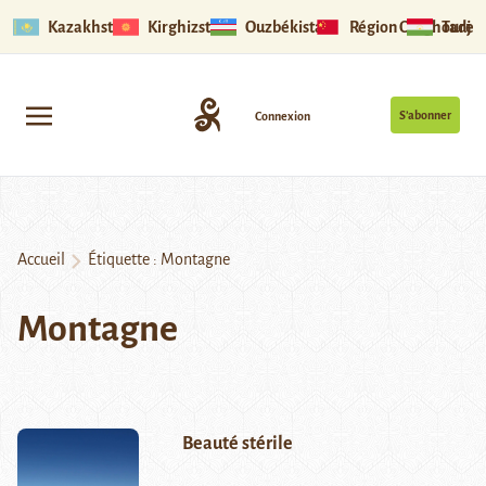
Kazakhstan
Kirghizstan
Ouzbékistan
Région Ouïghoure
Tadjik
S’abonner
Connexion
Accueil
Étiquette :
Montagne
Montagne
Beauté stérile