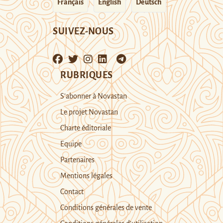
Français
English
Deutsch
SUIVEZ-NOUS
RUBRIQUES
S’abonner à Novastan
Le projet Novastan
Charte éditoriale
Equipe
Partenaires
Mentions légales
Contact
Conditions générales de vente