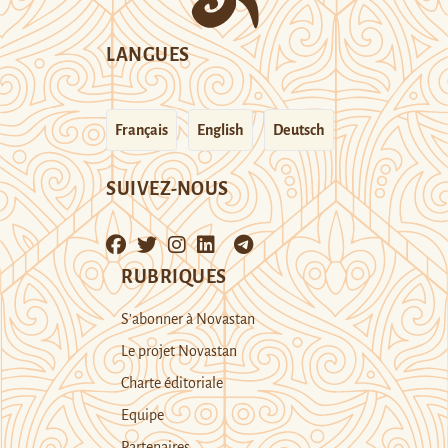
LANGUES
Français
English
Deutsch
SUIVEZ-NOUS
RUBRIQUES
S’abonner à Novastan
Le projet Novastan
Charte éditoriale
Equipe
Partenaires