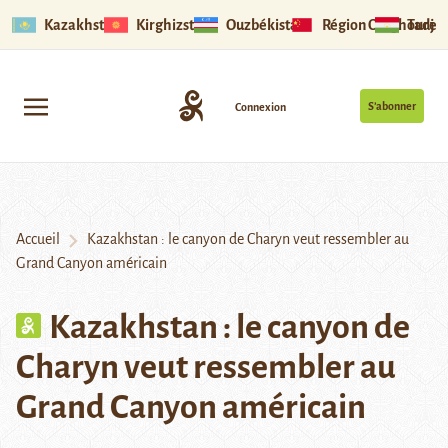
Kazakhstan
Kirghizstan
Ouzbékistan
Région Ouïghoure
Tadjik
S’abonner
Connexion
Accueil
Kazakhstan : le canyon de Charyn veut ressembler au
Grand Canyon américain
Kazakhstan : le canyon de
Charyn veut ressembler au
Grand Canyon américain