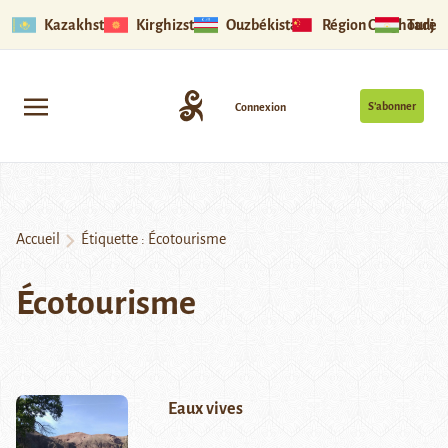
Kazakhstan
Kirghizstan
Ouzbékistan
Région Ouïghoure
Tadjik
S’abonner
Connexion
Accueil
Étiquette :
Écotourisme
Écotourisme
Eaux vives