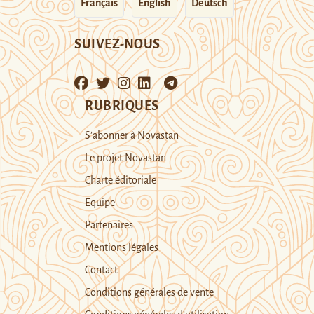
Français
English
Deutsch
SUIVEZ-NOUS
RUBRIQUES
S’abonner à Novastan
Le projet Novastan
Charte éditoriale
Equipe
Partenaires
Mentions légales
Contact
Conditions générales de vente