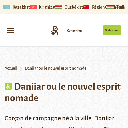
Kazakhstan
Kirghizstan
Ouzbékistan
Région Ouïghoure
Tadjik
S’abonner
Connexion
Accueil
Daniiar ou le nouvel esprit nomade
Daniiar ou le nouvel esprit
nomade
Garçon de campagne né à la ville, Daniiar