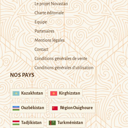
Le projet Novastan
Charte éditoriale
Equipe
Partenaires
Mentions légales
Contact
Conditions générales de vente
Conditions générales d’utilisation
NOS PAYS
Kazakhstan
Kirghizstan
Ouzbékistan
Région Ouïghoure
Tadjikistan
Turkménistan