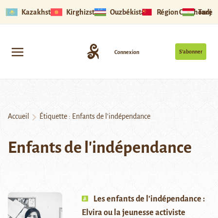
Kazakhstan
Kirghizstan
Ouzbékistan
Région Ouïghoure
Tadjik
S’abonner
Connexion
Accueil
Étiquette :
Enfants de l’indépendance
Enfants de l'indépendance
Les enfants de l’indépendance :
Elvira ou la jeunesse activiste