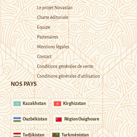
Le projet Novastan
Charte éditoriale
Equipe
Partenaires
Mentions légales
Contact
Conditions générales de vente
Conditions générales d’utilisation
NOS PAYS
Kazakhstan
Kirghizstan
Ouzbékistan
Région Ouïghoure
Tadjikistan
Turkménistan