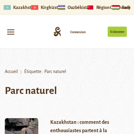
Kazakhstan
Kirghizstan
Ouzbékistan
Région Ouïghoure
Tadjik
S’abonner
Connexion
Accueil
Étiquette :
Parc naturel
Parc naturel
Kazakhstan : comment des
enthousiastes partent à la